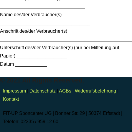
________________________________
Name des/der Verbraucher(s)
__________________________________
Anschrift des/der Verbraucher(s)
_________________________________________________
Unterschrift des/der Verbraucher(s) (nur bei Mitteilung auf
Papier) ___________________
Datum ____________
© 2021 All Rights Reserved.
Impressum
|
Datenschutz
|
AGBs
|
Widerrufsbelehrung
|
Kontakt
FIT-UP Sportcenter UG | Bonner Str. 29 | 50374 Erftstadt |
Telefon: 02235 / 959 12 60